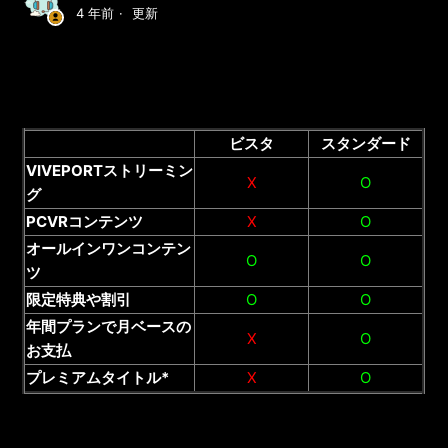
4 年前
更新
ビスタ
スタンダード
VIVEPORTストリーミン
X
O
グ
PCVRコンテンツ
X
O
オールインワンコンテン
O
O
ツ
限定特典
や
割引
O
O
年間プランで月ベースの
X
O
お支払
プレミアムタイトル*
X
O