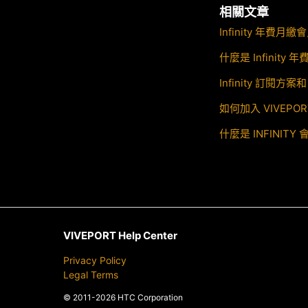
相關文章
Infinity 年費
什麼是 Infinity
Infinity 訂閱方案和
如何加入 VIVEPORT
什麼是 INFINITY
VIVEPORT Help Center
Privacy Policy
Legal Terms
© 2011-2026 HTC Corporation