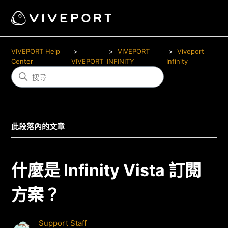
VIVEPORT Help
VIVEPORT
Viveport
Center
VIVEPORT
INFINITY
Infinity
此段落內的文章
什麼是 Infinity Vista 訂閱
方案？
Support Staff