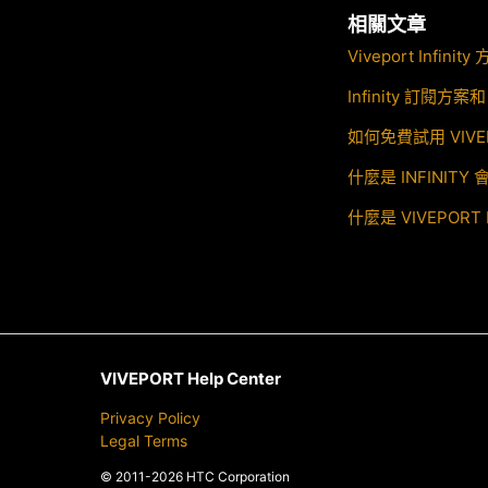
相關文章
Viveport Infi
Infinity 訂閱方案和
如何免費試用 VIVEP
什麼是 INFINITY
什麼是 VIVEPORT 
VIVEPORT Help Center
Privacy Policy
Legal Terms
© 2011-2026 HTC Corporation