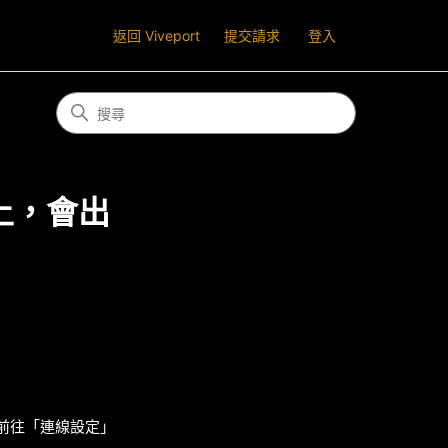
返回 Viveport
提交請求
登入
容上，會出
鈕後前往「連線設定」